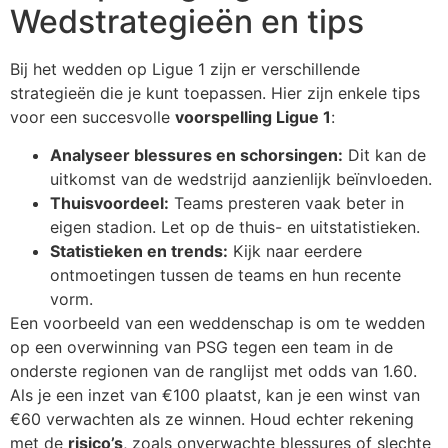
Wedstrategieën en tips
Bij het wedden op Ligue 1 zijn er verschillende
strategieën die je kunt toepassen. Hier zijn enkele tips
voor een succesvolle
voorspelling Ligue 1
:
Analyseer blessures en schorsingen:
Dit kan de
uitkomst van de wedstrijd aanzienlijk beïnvloeden.
Thuisvoordeel:
Teams presteren vaak beter in
eigen stadion. Let op de thuis- en uitstatistieken.
Statistieken en trends:
Kijk naar eerdere
ontmoetingen tussen de teams en hun recente
vorm.
Een voorbeeld van een weddenschap is om te wedden
op een overwinning van PSG tegen een team in de
onderste regionen van de ranglijst met odds van 1.60.
Als je een inzet van €100 plaatst, kan je een winst van
€60 verwachten als ze winnen. Houd echter rekening
met de
risico’s
, zoals onverwachte blessures of slechte