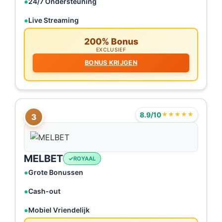
24/7 Ondersteuning
Live Streaming
200% Bonus
EXCLUSIEF
BONUS KRIJGEN
8.9/10
★★★★★
3
MELBET
ROYAAL
Grote Bonussen
Cash-out
Mobiel Vriendelijk