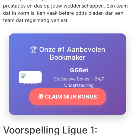
prestaties en dus op jouw weddenschappen. Een team
dat in vorm is, kan vaak betere odds bieden dan een
team dat regelmatig verliest.
🏆 Onze #1 Aanbevolen
Bookmaker
GGBet
Exclusieve Bonus + 24/7
Ondersteuning
🎁 CLAIM MIJN BONUS
Voorspelling Ligue 1: