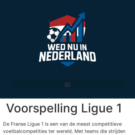
Voorspelling Ligue 1
De Franse Ligue 1 is een van de meest competitieve
voetbalcompetities ter wereld. Met teams die strijden