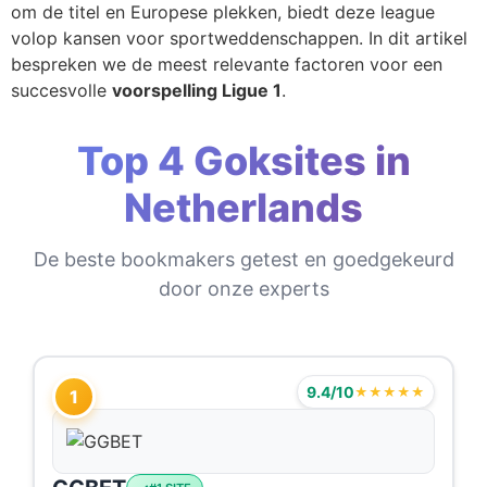
om de titel en Europese plekken, biedt deze league
volop kansen voor sportweddenschappen. In dit artikel
bespreken we de meest relevante factoren voor een
succesvolle
voorspelling Ligue 1
.
Top 4 Goksites in
Netherlands
De beste bookmakers getest en goedgekeurd
door onze experts
9.4/10
★★★★★
1