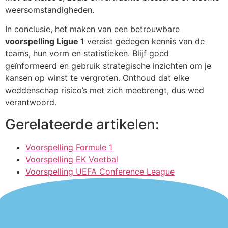
weersomstandigheden.
In conclusie, het maken van een betrouwbare
voorspelling Ligue 1
vereist gedegen kennis van de
teams, hun vorm en statistieken. Blijf goed
geïnformeerd en gebruik strategische inzichten om je
kansen op winst te vergroten. Onthoud dat elke
weddenschap risico’s met zich meebrengt, dus wed
verantwoord.
Gerelateerde artikelen:
Voorspelling Formule 1
Voorspelling EK Voetbal
Voorspelling UEFA Conference League