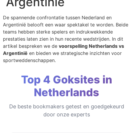
Argentinië
De spannende confrontatie tussen Nederland en
Argentinië belooft een waar spektakel te worden. Beide
teams hebben sterke spelers en indrukwekkende
prestaties laten zien in hun recente wedstrijden. In dit
artikel bespreken we de
voorspelling Netherlands vs
Argentinië
en bieden we strategische inzichten voor
sportweddenschappen.
Top 4 Goksites in
Netherlands
De beste bookmakers getest en goedgekeurd
door onze experts