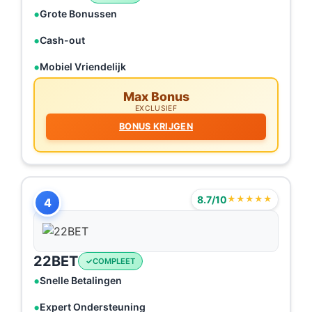
Grote Bonussen
Cash-out
Mobiel Vriendelijk
Max Bonus
EXCLUSIEF
BONUS KRIJGEN
8.7/10
★★★★★
4
22BET
COMPLEET
Snelle Betalingen
Expert Ondersteuning