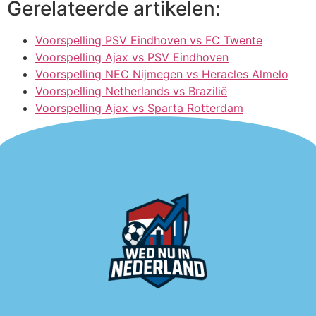
Gerelateerde artikelen:
Voorspelling PSV Eindhoven vs FC Twente
Voorspelling Ajax vs PSV Eindhoven
Voorspelling NEC Nijmegen vs Heracles Almelo
Voorspelling Netherlands vs Brazilië
Voorspelling Ajax vs Sparta Rotterdam