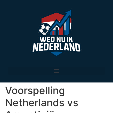
Voorspelling
Netherlands vs