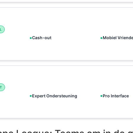
L
Cash-out
Mobiel Vriende
T
Expert Ondersteuning
Pro Interface