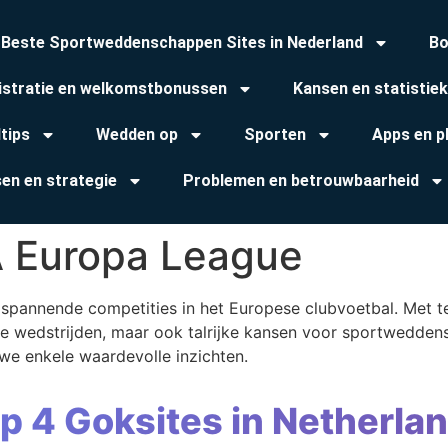
 Beste Sportweddenschappen Sites in Nederland
Bo
istratie en welkomstbonussen
Kansen en statistie
tips
Wedden op
Sporten
Apps en p
sen en strategie
Problemen en betrouwbaarheid
A Europa League
pannende competities in het Europese clubvoetbal. Met te
ire wedstrijden, maar ook talrijke kansen voor sportwedden
e enkele waardevolle inzichten.
p 4 Goksites in Netherla