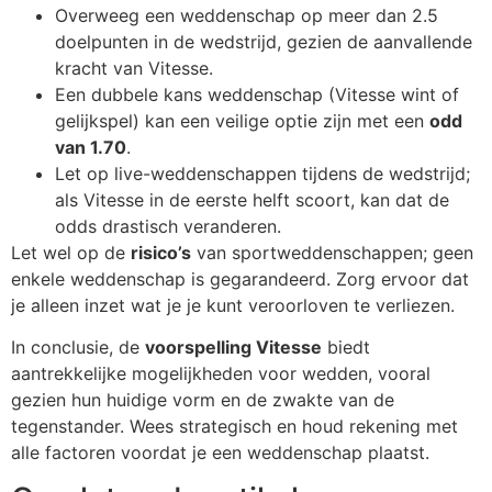
Overweeg een weddenschap op meer dan 2.5
doelpunten in de wedstrijd, gezien de aanvallende
kracht van Vitesse.
Een dubbele kans weddenschap (Vitesse wint of
gelijkspel) kan een veilige optie zijn met een
odd
van 1.70
.
Let op live-weddenschappen tijdens de wedstrijd;
als Vitesse in de eerste helft scoort, kan dat de
odds drastisch veranderen.
Let wel op de
risico’s
van sportweddenschappen; geen
enkele weddenschap is gegarandeerd. Zorg ervoor dat
je alleen inzet wat je je kunt veroorloven te verliezen.
In conclusie, de
voorspelling Vitesse
biedt
aantrekkelijke mogelijkheden voor wedden, vooral
gezien hun huidige vorm en de zwakte van de
tegenstander. Wees strategisch en houd rekening met
alle factoren voordat je een weddenschap plaatst.