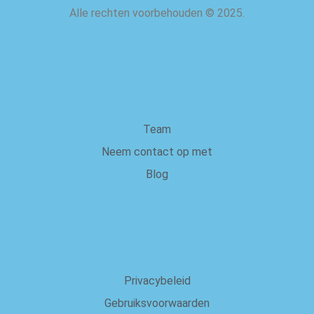
Alle rechten voorbehouden
©
2025.
over ons
Team
Neem contact op met
Blog
Wettelijk
Privacybeleid
Gebruiksvoorwaarden