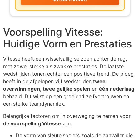
Voorspelling Vitesse:
Huidige Vorm en Prestaties
Vitesse heeft een wisselvallig seizoen achter de rug,
met zowel sterke als zwakke prestaties. De laatste
wedstrijden tonen echter een positieve trend. De ploeg
heeft in de afgelopen vijf wedstrijden
twee
overwinningen
,
twee gelijke spelen
en
één nederlaag
behaald. Dit wijst op een groeiend zelfvertrouwen en
een sterke teamdynamiek.
Belangrijke factoren om in overweging te nemen voor
de
voorspelling Vitesse
zijn:
De vorm van sleutelspelers zoals de aanvaller die