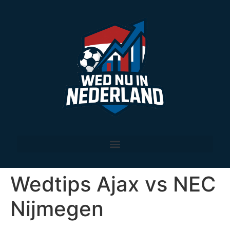
Wedtips Ajax vs NEC
Nijmegen