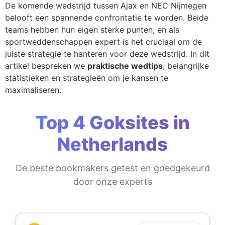
De komende wedstrijd tussen Ajax en NEC Nijmegen
belooft een spannende confrontatie te worden. Beide
teams hebben hun eigen sterke punten, en als
sportweddenschappen expert is het cruciaal om de
juiste strategie te hanteren voor deze wedstrijd. In dit
artikel bespreken we
praktische wedtips
, belangrijke
statistieken en strategieën om je kansen te
maximaliseren.
Top 4 Goksites in
Netherlands
De beste bookmakers getest en goedgekeurd
door onze experts