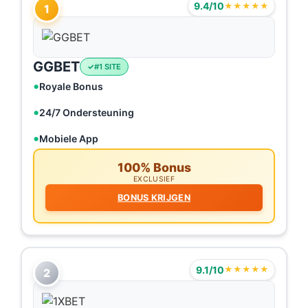
9.4/10
★★★★★
1
GGBET
#1 SITE
Royale Bonus
24/7 Ondersteuning
Mobiele App
100% Bonus
EXCLUSIEF
BONUS KRIJGEN
9.1/10
★★★★★
2