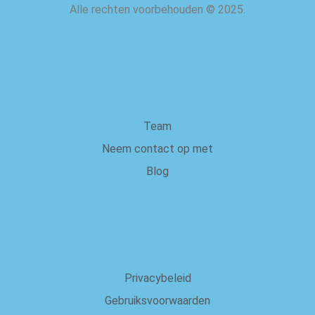
Alle rechten voorbehouden
©
2025.
over ons
Team
Neem contact op met
Blog
Wettelijk
Privacybeleid
Gebruiksvoorwaarden