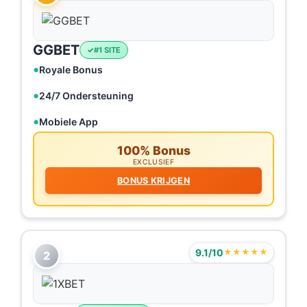
GGBET
#1 SITE
Royale Bonus
24/7 Ondersteuning
Mobiele App
100% Bonus
EXCLUSIEF
BONUS KRIJGEN
9.1/10
★★★★★
2