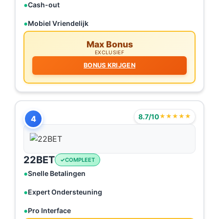
Cash-out
Mobiel Vriendelijk
Max Bonus
EXCLUSIEF
BONUS KRIJGEN
8.7/10
★★★★★
4
22BET
COMPLEET
Snelle Betalingen
Expert Ondersteuning
Pro Interface