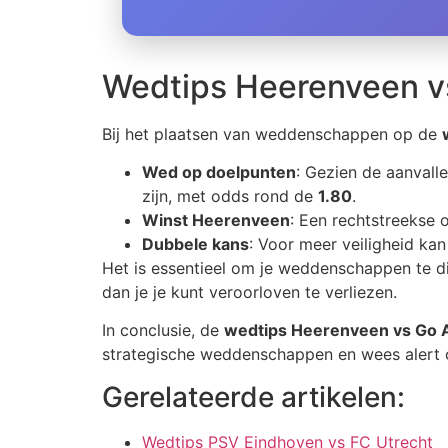
Wedtips Heerenveen v
Bij het plaatsen van weddenschappen op de
Wed op doelpunten
: Gezien de aanvall
zijn, met odds rond de
1.80
.
Winst Heerenveen
: Een rechtstreekse
Dubbele kans
: Voor meer veiligheid ka
Het is essentieel om je weddenschappen te di
dan je je kunt veroorloven te verliezen.
In conclusie, de
wedtips Heerenveen vs Go 
strategische weddenschappen en wees alert o
Gerelateerde artikelen:
Wedtips PSV Eindhoven vs FC Utrecht