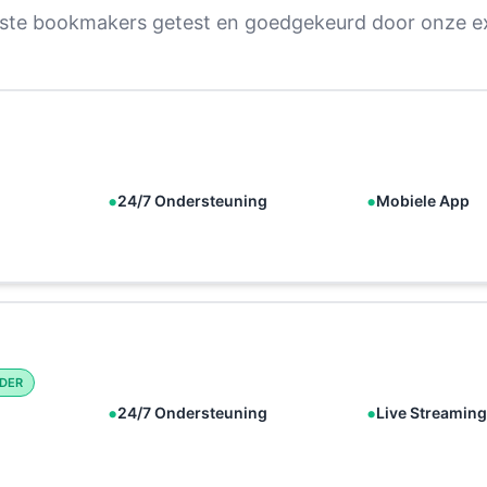
ste bookmakers getest en goedgekeurd door onze e
24/7 Ondersteuning
Mobiele App
DER
24/7 Ondersteuning
Live Streamin