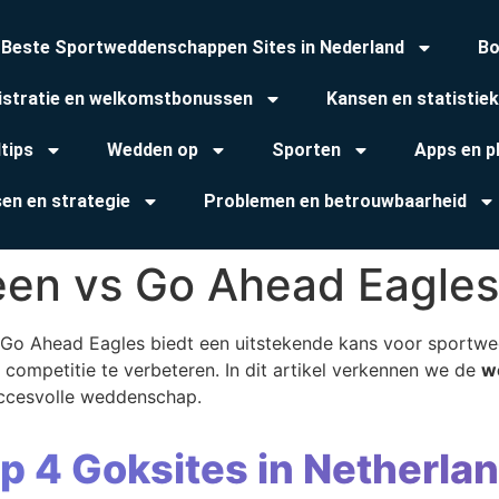
 Beste Sportweddenschappen Sites in Nederland
Bo
istratie en welkomstbonussen
Kansen en statistie
tips
Wedden op
Sporten
Apps en p
sen en strategie
Problemen en betrouwbaarheid
en vs Go Ahead Eagles
 Go Ahead Eagles biedt een uitstekende kans voor sportw
 competitie te verbeteren. In dit artikel verkennen we de
w
uccesvolle weddenschap.
p 4 Goksites in Netherla