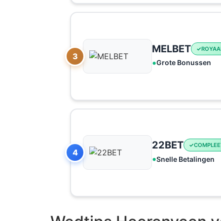
MELBET
ROYAA
3
Grote Bonussen
22BET
COMPLEE
4
Snelle Betalingen