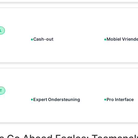
L
Cash-out
Mobiel Vriende
T
Expert Ondersteuning
Pro Interface