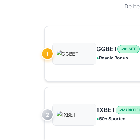
De be
GGBET
#1 SITE
1
Royale Bonus
1XBET
MARKTLEI
2
50+ Sporten