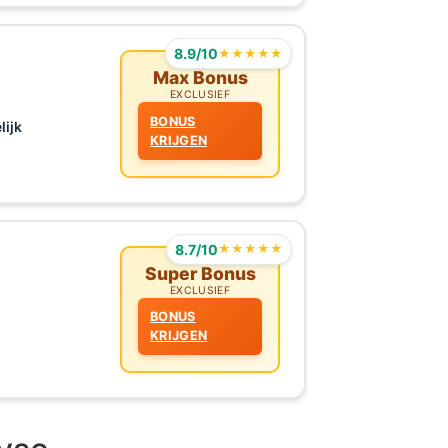
8.9/10
★★★★★
Max Bonus
EXCLUSIEF
BONUS
lijk
KRIJGEN
8.7/10
★★★★★
Super Bonus
EXCLUSIEF
BONUS
KRIJGEN