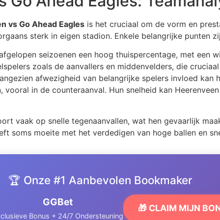
s Go Ahead Eagles: Teamanal
n vs Go Ahead Eagles
is het cruciaal om de vorm en prest
gaans sterk in eigen stadion. Enkele belangrijke punten zij
e afgelopen seizoenen een hoog thuispercentage, met een 
lspelers zoals de aanvallers en middenvelders, die cruciaal
, aangezien afwezigheid van belangrijke spelers invloed kan 
, vooral in de counteraanval. Hun snelheid kan Heerenveen 
ort vaak op snelle tegenaanvallen, wat hen gevaarlijk maak
eft soms moeite met het verdedigen van hoge ballen en sne
🏆 Onze #1 Aanbevolen Bookmaker
GGBet
🎁 CLAIM MIJN BO
clusieve Bonus + 24/7 Ondersteuning