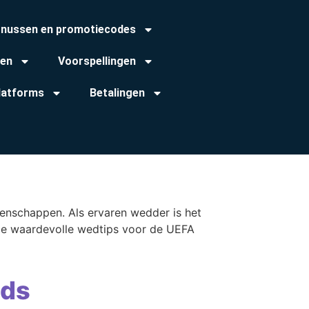
nussen en promotiecodes
ken
Voorspellingen
latforms
Betalingen
enschappen. Als ervaren wedder is het
kele waardevolle wedtips voor de UEFA
nds