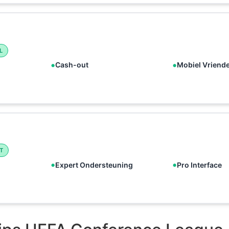
L
Cash-out
Mobiel Vriende
T
Expert Ondersteuning
Pro Interface