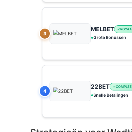
MELBET
ROYAA
3
Grote Bonussen
22BET
COMPLEE
4
Snelle Betalingen