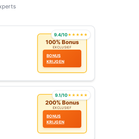
xperts
9.4/10
★★★★★
100% Bonus
EXCLUSIEF
BONUS
KRIJGEN
9.1/10
★★★★★
200% Bonus
EXCLUSIEF
BONUS
g
KRIJGEN