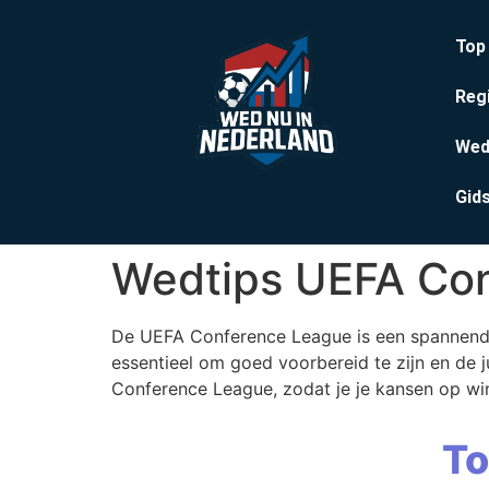
Top
Reg
Wed
Gid
Wedtips UEFA Co
De UEFA Conference League is een spannende
essentieel om goed voorbereid te zijn en de j
Conference League, zodat je je kansen op wi
To