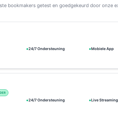
ste bookmakers getest en goedgekeurd door onze e
24/7 Ondersteuning
Mobiele App
DER
24/7 Ondersteuning
Live Streamin