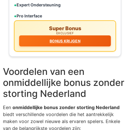
Expert Ondersteuning
Pro Interface
Super Bonus
EXCLUSIEF
BONUS KRIJGEN
Voordelen van een
onmiddellijke bonus zonder
storting Nederland
Een
onmiddellijke bonus zonder storting Nederland
biedt verschillende voordelen die het aantrekkelijk
maken voor zowel nieuwe als ervaren spelers. Enkele
van de belangrijkste voordelen zijn: