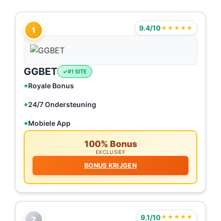
9.4/10
★★★★★
1
GGBET
#1 SITE
Royale Bonus
24/7 Ondersteuning
Mobiele App
100% Bonus
EXCLUSIEF
BONUS KRIJGEN
9.1/10
★★★★★
2