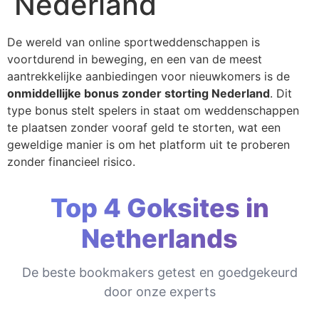
Nederland
De wereld van online sportweddenschappen is
voortdurend in beweging, en een van de meest
aantrekkelijke aanbiedingen voor nieuwkomers is de
onmiddellijke bonus zonder storting Nederland
. Dit
type bonus stelt spelers in staat om weddenschappen
te plaatsen zonder vooraf geld te storten, wat een
geweldige manier is om het platform uit te proberen
zonder financieel risico.
Top 4 Goksites in
Netherlands
De beste bookmakers getest en goedgekeurd
door onze experts